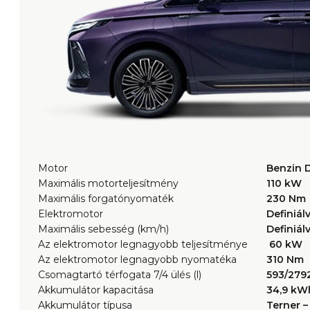
Motor
Benzin 
Maximális motorteljesítmény
110 kW
Maximális forgatónyomaték
230 Nm
Elektromotor
Definiál
Maximális sebesség (km/h)
Definiál
Az elektromotor legnagyobb teljesítménye
60 kW
Az elektromotor legnagyobb nyomatéka
310 Nm
Csomagtartó térfogata 7/4 ülés (l)
593/279
Akkumulátor kapacitása
34,9 kW
Akkumulátor típusa
Terner – 