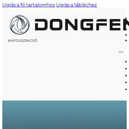
Ugrás a fő tartalomhoz
Ugrás a lábléchez
KAPOSSZEKCSŐ