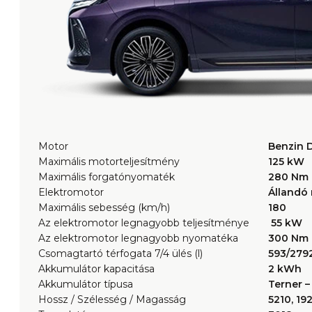
Motor
Benzin 
Maximális motorteljesítmény
125 kW
Maximális forgatónyomaték
280 Nm
Elektromotor
Állandó
Maximális sebesség (km/h)
180
Az elektromotor legnagyobb teljesítménye
55 kW
Az elektromotor legnagyobb nyomatéka
300 Nm
Csomagtartó térfogata 7/4 ülés (l)
593/279
Akkumulátor kapacitása
2 kWh
Akkumulátor típusa
Terner – 
Hossz / Szélesség / Magasság
5210, 19