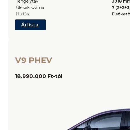
Tengelytáv
3018 m
Ülések száma
7 (2+2+3
Hajtás
Elsőkeré
Árlista
V9 PHEV
18.990.000 Ft-tól