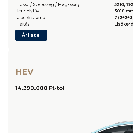
Hossz / Szélesség / Magasság
5210, 19
Tengelytáv
3018 m
Ülések száma
7 (2+2+3
Hajtás
Elsőkeré
Árlista
HEV
14.390.000 Ft-tól